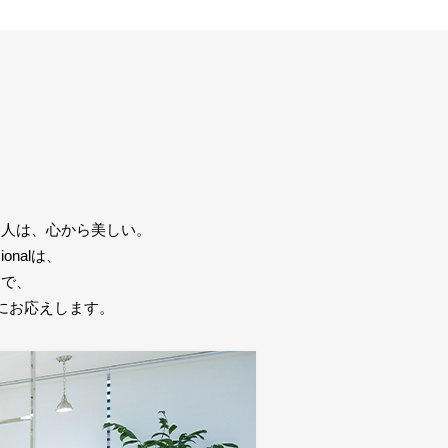
む人は、心から美しい。
onalは、
力で、
にお応えします。